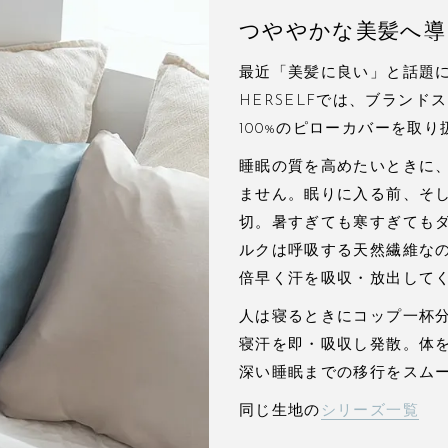
つややかな美髪へ導
最近「美髪に良い」と話題に
HERSELFでは、ブラン
100%のピローカバーを取
睡眠の質を高めたいときに
ません。眠りに入る前、そ
切。暑すぎても寒すぎても
ルクは呼吸する天然繊維なの
倍早く汗を吸収・放出して
人は寝るときにコップ一杯
寝汗を即・吸収し発散。体
深い睡眠までの移行をスム
同じ生地の
シリーズ一覧