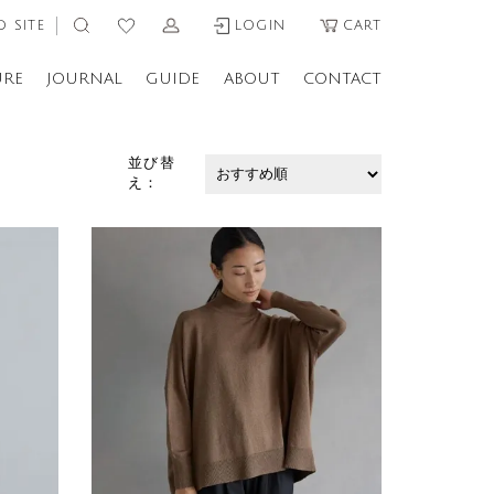
 SITE
LOGIN
CART
URE
JOURNAL
GUIDE
ABOUT
CONTACT
並び替
え：