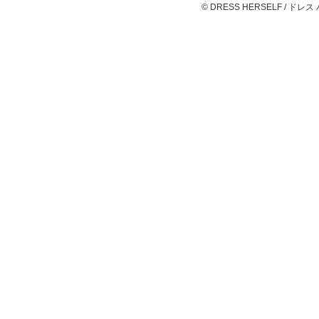
© DRESS HERSELF / ドレス ハーセ