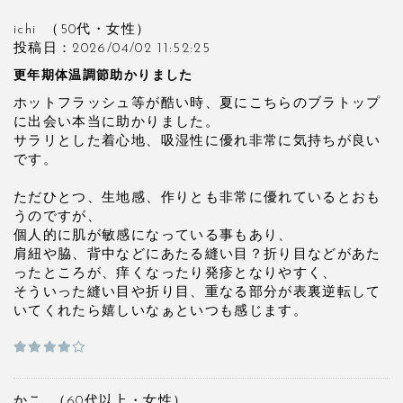
ichi
（50代・
女性）
投稿日：2026/04/02 11:52:25
更年期体温調節助かりました
ホットフラッシュ等が酷い時、夏にこちらのブラトップ
に出会い本当に助かりました。
サラリとした着心地、吸湿性に優れ非常に気持ちが良い
です。
ただひとつ、生地感、作りとも非常に優れているとおも
うのですが、
個人的に肌が敏感になっている事もあり、
肩紐や脇、背中などにあたる縫い目？折り目などがあた
ったところが、痒くなったり発疹となりやすく、
そういった縫い目や折り目、重なる部分が表裏逆転して
いてくれたら嬉しいなぁといつも感じます。
かこ
（60代以上・
女性）