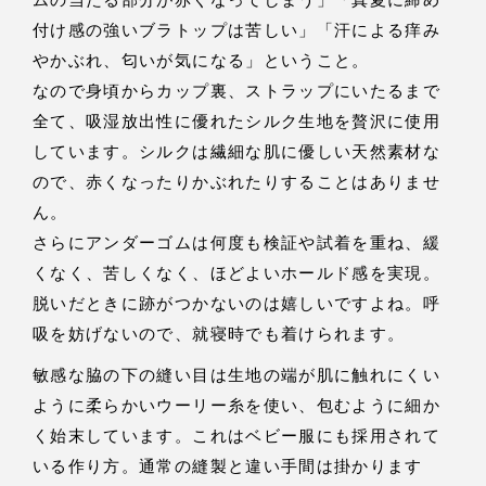
ムの当たる部分が赤くなってしまう」「真夏に締め
付け感の強いブラトップは苦しい」「汗による痒み
やかぶれ、匂いが気になる」ということ。
なので身頃からカップ裏、ストラップにいたるまで
全て、吸湿放出性に優れたシルク生地を贅沢に使用
しています。シルクは繊細な肌に優しい天然素材な
ので、赤くなったりかぶれたりすることはありませ
ん。
さらにアンダーゴムは何度も検証や試着を重ね、緩
くなく、苦しくなく、ほどよいホールド感を実現。
脱いだときに跡がつかないのは嬉しいですよね。呼
吸を妨げないので、就寝時でも着けられます。
敏感な脇の下の縫い目は生地の端が肌に触れにくい
ように柔らかいウーリー糸を使い、包むように細か
く始末しています。これはベビー服にも採用されて
いる作り方。通常の縫製と違い手間は掛かります