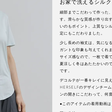
お家で洗えるシルク
細部までこだわって作った
す。滑らかな質感が作り出
いのもポイント。上質なシ
定にもこだわりました。
少し長めの袖丈は、気にな
ガントな印象も与えてくれ
サイズ感なので、一枚で着
夏涼しく冬はあたたかいので
です。
デコルテが一番キレイに見え
HERSELFのデザインチ
ンの開きにこだわって、何
●このアイテムの着用動画は