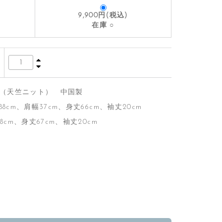
9,900円(税込)
○
％ （天竺ニット） 中国製
8cm、肩幅37cm、身丈66cm、袖丈20cm
8cm、身丈67cm、袖丈20cm