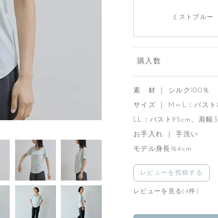
ミストブルー
購入数
素 材 ｜ シルク100
サイズ ｜ M～L：バスト8
LL：バスト95cm、肩幅3
お手入れ ｜ 手洗い
モデル身長164cm
レビューを投稿する
レビューを見る(4件)