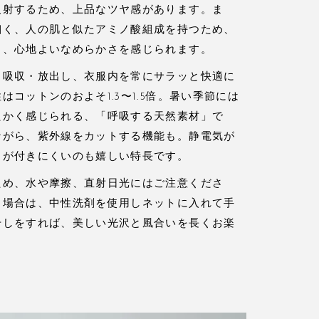
反射するため、上品なツヤ感があります。ま
細く、人の肌と似たアミノ酸組成を持つため、
く、心地よいなめらかさを感じられます。
く吸収・放出し、衣服内を常にサラッと快適に
コットンのおよそ1.3〜1.5倍。暑い季節には
たかく感じられる、「呼吸する天然素材」で
ながら、紫外線をカットする機能も。静電気が
リが付きにくいのも嬉しい特長です。
ため、水や摩擦、直射日光にはご注意くださ
る場合は、中性洗剤を使用しネットに入れて手
干しをすれば、美しい光沢と風合いを長くお楽